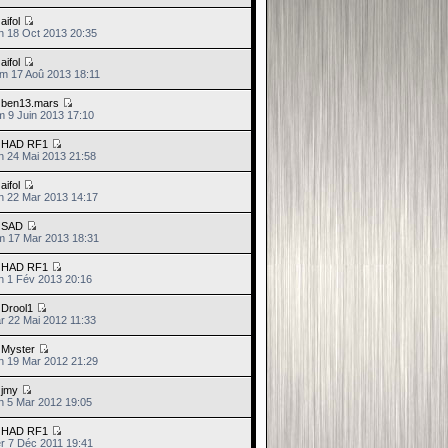
e
aifol
n 18 Oct 2013 20:35
e
aifol
m 17 Aoû 2013 18:11
e
ben13.mars
m 9 Juin 2013 17:10
e
HAD RF1
n 24 Mai 2013 21:58
e
aifol
n 22 Mar 2013 14:17
e
SAD
m 17 Mar 2013 18:31
e
HAD RF1
n 1 Fév 2013 20:16
e
Drool1
r 22 Mai 2012 11:33
e
Myster
n 19 Mar 2012 21:29
e
jmy
n 5 Mar 2012 19:05
e
HAD RF1
r 7 Déc 2011 19:41