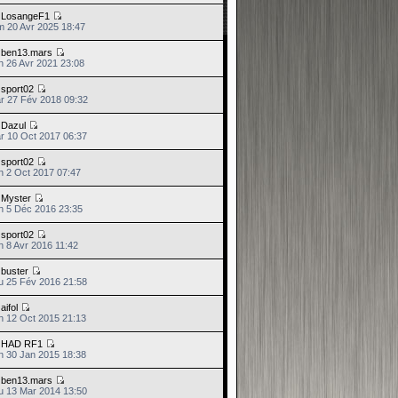
e
LosangeF1
m 20 Avr 2025 18:47
e
ben13.mars
n 26 Avr 2021 23:08
e
sport02
r 27 Fév 2018 09:32
e
Dazul
r 10 Oct 2017 06:37
e
sport02
n 2 Oct 2017 07:47
e
Myster
n 5 Déc 2016 23:35
e
sport02
n 8 Avr 2016 11:42
e
buster
u 25 Fév 2016 21:58
e
aifol
n 12 Oct 2015 21:13
e
HAD RF1
n 30 Jan 2015 18:38
e
ben13.mars
u 13 Mar 2014 13:50