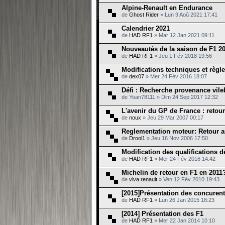
Alpine-Renault en Endurance
de
Ghost Rider
» Lun 9 Aoû 2021 17:41
Calendrier 2021
de
HAD RF1
» Mar 12 Jan 2021 09:11
Nouveautés de la saison de F1 2
de
HAD RF1
» Jeu 1 Fév 2018 19:56
Modifications techniques et règl
de
dex07
» Mer 24 Fév 2016 18:07
Défi : Recherche provenance vile
de Yoan78111 » Dim 24 Sep 2017 12:32
L'avenir du GP de France : retour
de
noux
» Jeu 29 Mar 2007 00:17
Reglementation moteur: Retour 
de
Drool1
» Jeu 16 Nov 2006 17:50
Modification des qualifications d
de
HAD RF1
» Mer 24 Fév 2016 14:42
Michelin de retour en F1 en 2011?
de
viva renault
» Ven 12 Fév 2010 19:43
[2015]Présentation des concuren
de
HAD RF1
» Lun 26 Jan 2015 18:23
[2014] Présentation des F1
de
HAD RF1
» Mer 22 Jan 2014 10:10