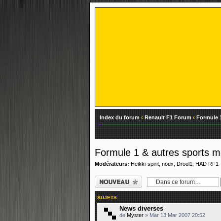
Index du forum
‹
Renault F1 Forum
‹
Formule 
Formule 1 & autres sports 
Modérateurs:
Heikki-spirit
,
noux
,
Drool1
,
HAD RF1
Ecrire un nouveau
sujet
SUJETS
News diverses
de
Myster
» Mar 13 Mar 2007 20:52