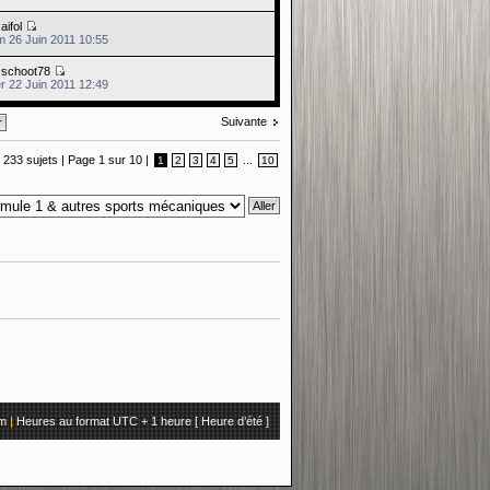
e
aifol
m 26 Juin 2011 10:55
e
schoot78
r 22 Juin 2011 12:49
Suivante
233 sujets |
Page
1
sur
10
|
...
1
2
3
4
5
10
um
|
Heures au format UTC + 1 heure [ Heure d’été ]