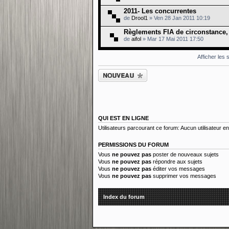
2011- Les concurrentes
de
Drool1
» Ven 28 Jan 2011 10:19
Règlements FIA de circonstance, 
de
aifol
» Mar 17 Mai 2011 17:50
Afficher les
Ecrire un nouveau
sujet
QUI EST EN LIGNE
Utilisateurs parcourant ce forum: Aucun utilisateur enr
PERMISSIONS DU FORUM
Vous
ne pouvez pas
poster de nouveaux sujets
Vous
ne pouvez pas
répondre aux sujets
Vous
ne pouvez pas
éditer vos messages
Vous
ne pouvez pas
supprimer vos messages
Index du forum