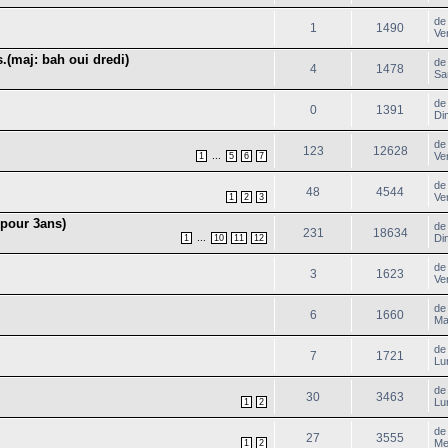
d
1
1490
Ve
.(maj: bah oui dredi)
d
4
1478
Sa
d
0
1391
Di
d
123
12628
...
Ve
1
5
6
7
d
48
4544
Ve
1
2
3
 pour 3ans)
d
231
18634
...
Di
1
10
11
12
d
3
1623
Ve
d
6
1660
Ma
d
7
1721
Lu
d
30
3463
Lu
1
2
d
27
3555
Me
1
2