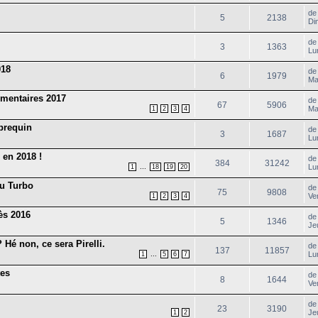
d
5
2138
Di
d
3
1363
Lu
018
d
6
1979
Ma
ementaires 2017
d
67
5906
Ma
1
2
3
4
brequin
d
3
1687
Lu
 en 2018 !
d
384
31242
...
Lu
1
18
19
20
au Turbo
d
75
9808
Ve
1
2
3
4
ès 2016
d
5
1346
Je
 Hé non, ce sera Pirelli.
d
137
11857
...
Lu
1
5
6
7
tes
d
8
1644
Ve
d
23
3190
Je
1
2