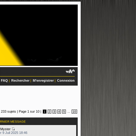
FAQ
|
Rechercher
|
M’enregistrer
|
Connexion
233 sujets |
Page
1
sur
10
|
...
1
2
3
4
5
10
RNIER MESSAGE
e
Myster
r 9 Juil 2025 18:46