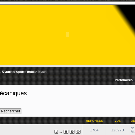
1 & autres sports mécaniques
Partenaires
|
mécaniques
RÉPONSES
VUS
DE
d
1784
123970
...
Me
1
88
89
90