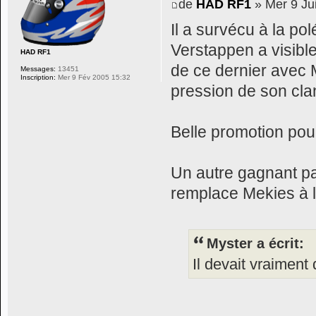
de
HAD RF1
» Mer 9 Jui
Il a survécu à la po
Verstappen a visibl
HAD RF1
de ce dernier avec 
Messages:
13451
Inscription:
Mer 9 Fév 2005 15:32
pression de son clan
Belle promotion pou
Un autre gagnant pa
remplace Mekies à l
Myster a écrit:
Il devait vraiment