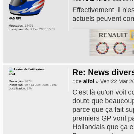
Effectivement, il n'
actuels peuvent co
HAD RF1
Messages:
13451
Inscription:
Mer 9 Fév 2005 15:32
Re: News diver
aifol
de
aifol
» Ven 22 Mar 2
Messages:
2674
Inscription:
Mer 14 Juin 2006 21:57
Localisation:
Lille
C'est là qu'on voit 
doute que beaucoup v
parce que ça fait su
premiers GP vont pa
Hollandais que ça 