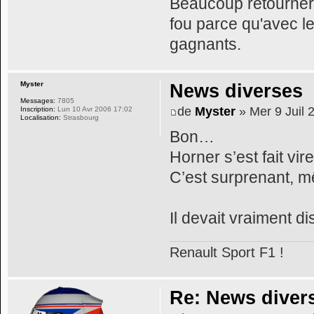
Beaucoup retournero
fou parce qu'avec le
gagnants.
Myster
News diverses
Messages:
7805
de
Myster
» Mer 9 Juil 
Inscription:
Lun 10 Avr 2006 17:02
Localisation:
Strasbourg
Bon…
Horner s’est fait vi
C’est surprenant, m
Il devait vraiment d
Renault Sport F1 !
Re: News diver