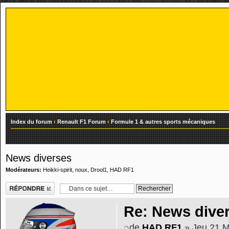
Index du forum
‹
Renault F1 Forum
‹
Formule 1 & autres sports mécaniques
News diverses
Modérateurs:
Heikki-spirit
,
noux
,
Drool1
,
HAD RF1
Répondre
Re: News dive
de
HAD RF1
» Jeu 21 M