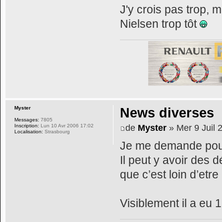
J'y crois pas trop, m
Nielsen trop tôt
Myster
News diverses
Messages:
7805
de
Myster
» Mer 9 Juil 
Inscription:
Lun 10 Avr 2006 17:02
Localisation:
Strasbourg
Je me demande pour
Il peut y avoir des 
que c’est loin d’etr
Visiblement il a eu 1