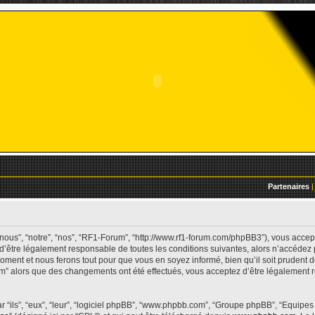
Partenaires
|
nous”, “notre”, “nos”, “RF1-Forum”, “http://www.rf1-forum.com/phpBB3”), vous acce
 d’être légalement responsable de toutes les conditions suivantes, alors n’accédez
oment et nous ferons tout pour que vous en soyez informé, bien qu’il soit prudent de
um” alors que des changements ont été effectués, vous acceptez d’être légalement
 “ils”, “eux”, “leur”, “logiciel phpBB”, “www.phpbb.com”, “Groupe phpBB”, “Equipes 