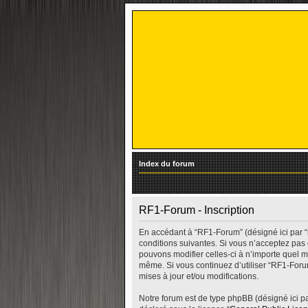
Index du forum
RF1-Forum - Inscription
En accédant à “RF1-Forum” (désigné ici par “
conditions suivantes. Si vous n’acceptez pas
pouvons modifier celles-ci à n’importe quel m
même. Si vous continuez d’utiliser “RF1-For
mises à jour et/ou modifications.
Notre forum est de type phpBB (désigné ici par