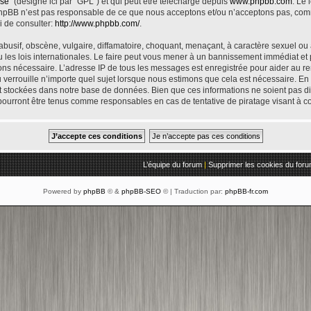
nse
” (désigné ici par “GPL”) et qui peut être téléchargé depuis
www.phpbb.com
. Le 
phpBB n’est pas responsable de ce que nous acceptons et/ou n’acceptons pas, co
i de consulter:
http://www.phpbb.com/
.
usif, obscène, vulgaire, diffamatoire, choquant, menaçant, à caractère sexuel ou au
les lois internationales. Le faire peut vous mener à un bannissement immédiat et 
geons nécessaire. L’adresse IP de tous les messages est enregistrée pour aider au 
errouille n’importe quel sujet lorsque nous estimons que cela est nécessaire. En t
t stockées dans notre base de données. Bien que ces informations ne soient pas dif
ourront être tenus comme responsables en cas de tentative de piratage visant à 
L’équipe du forum
|
Supprimer les cookies du for
Powered by
phpBB
© &
phpBB-SEO
© | Traduction par:
phpBB-fr.com