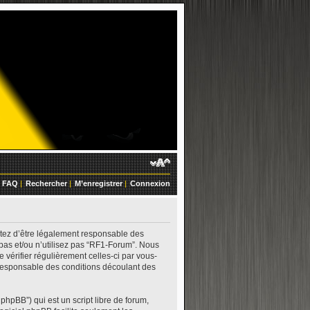
FAQ
|
Rechercher
|
M’enregistrer
|
Connexion
ptez d’être légalement responsable des
 pas et/ou n’utilisez pas “RF1-Forum”. Nous
 vérifier régulièrement celles-ci par vous-
 responsable des conditions découlant des
phpBB”) qui est un script libre de forum,