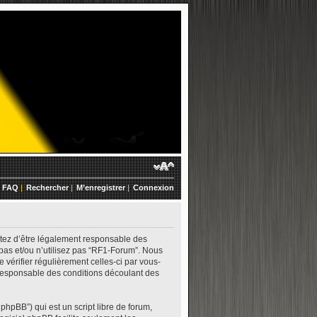
FAQ
|
Rechercher
|
M’enregistrer
|
Connexion
ptez d’être légalement responsable des
 pas et/ou n’utilisez pas “RF1-Forum”. Nous
 vérifier régulièrement celles-ci par vous-
 responsable des conditions découlant des
phpBB”) qui est un script libre de forum,