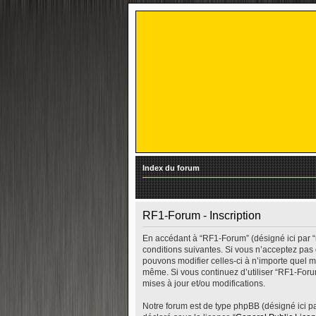
Index du forum
RF1-Forum - Inscription
En accédant à “RF1-Forum” (désigné ici par “
conditions suivantes. Si vous n’acceptez pas
pouvons modifier celles-ci à n’importe quel m
même. Si vous continuez d’utiliser “RF1-For
mises à jour et/ou modifications.
Notre forum est de type phpBB (désigné ici par