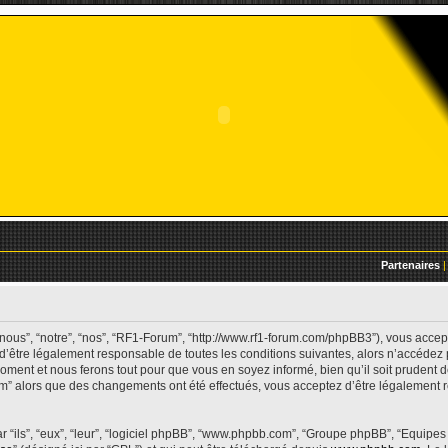
Partenaires
|
nous”, “notre”, “nos”, “RF1-Forum”, “http://www.rf1-forum.com/phpBB3”), vous acce
 d’être légalement responsable de toutes les conditions suivantes, alors n’accédez
oment et nous ferons tout pour que vous en soyez informé, bien qu’il soit prudent de
um” alors que des changements ont été effectués, vous acceptez d’être légalement
 “ils”, “eux”, “leur”, “logiciel phpBB”, “www.phpbb.com”, “Groupe phpBB”, “Equipes 