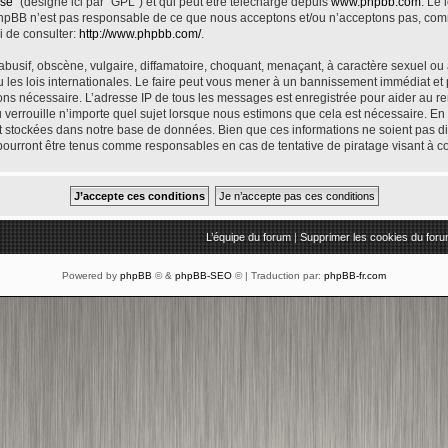
nse
” (désigné ici par “GPL”) et qui peut être téléchargé depuis
www.phpbb.com
. Le 
phpBB n’est pas responsable de ce que nous acceptons et/ou n’acceptons pas, co
i de consulter:
http://www.phpbb.com/
.
usif, obscène, vulgaire, diffamatoire, choquant, menaçant, à caractère sexuel ou au
les lois internationales. Le faire peut vous mener à un bannissement immédiat et 
geons nécessaire. L’adresse IP de tous les messages est enregistrée pour aider au 
errouille n’importe quel sujet lorsque nous estimons que cela est nécessaire. En t
t stockées dans notre base de données. Bien que ces informations ne soient pas dif
ourront être tenus comme responsables en cas de tentative de piratage visant à 
L’équipe du forum
|
Supprimer les cookies du for
Powered by
phpBB
© &
phpBB-SEO
© | Traduction par:
phpBB-fr.com