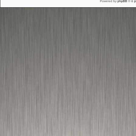
Powered by
phpBB
© &