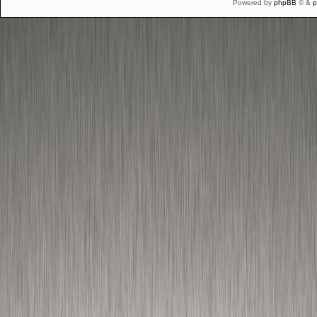
Powered by
phpBB
© &