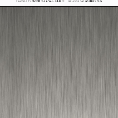
Powered by
phpBB
© &
phpBB-SEO
© | Traduction par:
phpBB-fr.com