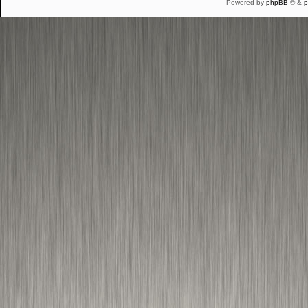
Powered by
phpBB
© &