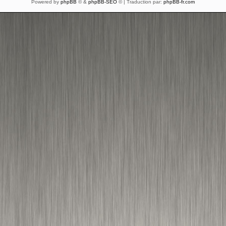
Powered by
phpBB
© &
phpBB-SEO
© | Traduction par:
phpBB-fr.com